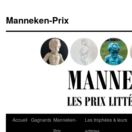
Aller
au
Manneken-Prix
contenu
Accueil
Gagnants
Manneken-
Les trophées & leurs
Prix
artistes