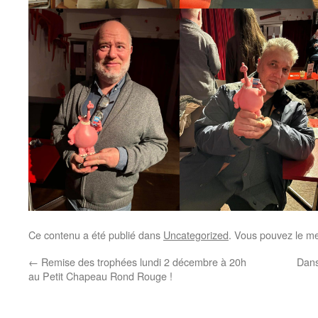
Ce contenu a été publié dans
Uncategorized
. Vous pouvez le me
←
Remise des trophées lundi 2 décembre à 20h
Dans
au Petit Chapeau Rond Rouge !